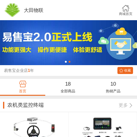
大田物联
商城首页
1
2
易售宝企业店
1
年
收藏
18
10
首页
全部商品
热销产品
农机类监控终端
更多