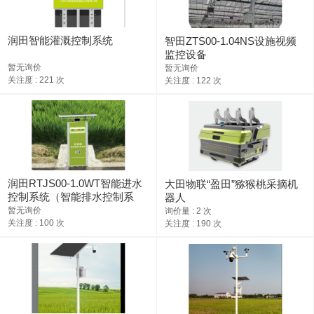
润田智能灌溉控制系统
智田ZTS00-1.04NS设施视频
监控设备
暂无询价
暂无询价
关注度 : 221 次
关注度 : 122 次
润田RTJS00-1.0WT智能进水
大田物联“盈田”猕猴桃采摘机
控制系统（智能排水控制系
器人
统）
暂无询价
询价量 : 2 次
关注度 : 100 次
关注度 : 190 次