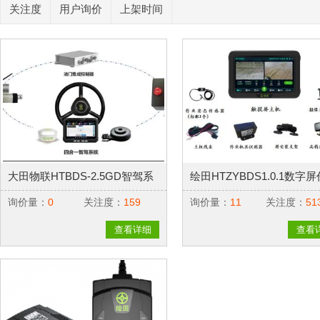
关注度
用户询价
上架时间
大田物联HTBDS-2.5GD智驾系
绘田HTZYBDS1.0.1数字
统2.0(插秧机三控版)
监测终端
询价量：
0
关注度：
159
询价量：
11
关注度：
51
查看详细
查看