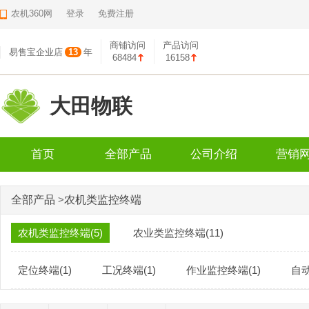
农机360网
登录
免费注册
商铺访问
产品访问
易售宝企业店
13
年
68484
16158
大田物联
首页
全部产品
公司介绍
营销
全部产品
>
农机类监控终端
农机类监控终端(5)
农业类监控终端(11)
定位终端(1)
工况终端(1)
作业监控终端(1)
自动