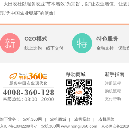
大田农社以服务农业“节本增效”为宗旨，以“让农业增值、让农
现“为中国农业赋能”的使命!
O2O模式
特色服务
线上选购 线下交付
金融支持 保险
移动商城
新手指南
注册流程
购机流程
支付帮助
旗下业务：
农机360网
|
农机商城
|
农机贷款
|
农机保险
|
农机360网 www.nongji360.com
京ICP备18042209号-7
京公网安备11010