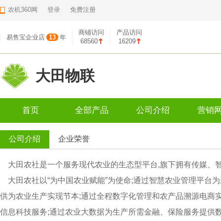
农机360网
登录
免费注册
商铺访问
产品访问
易售宝企业店
13
年
68560
16209
大田物联
首页
全部产品
公司介绍
营销
公司介绍
企业荣誉
大田农社是一个服务现代农业的生态型平台,旗下拥有传媒、
大田农社以“为中国农业赋能”为使命;通过智慧农业管理平台
供为农业生产实现节本;通过全程数字化管理和农产品溯源电商实
信息科技服务;通过农业大数据为生产所需金融、保险服务提供