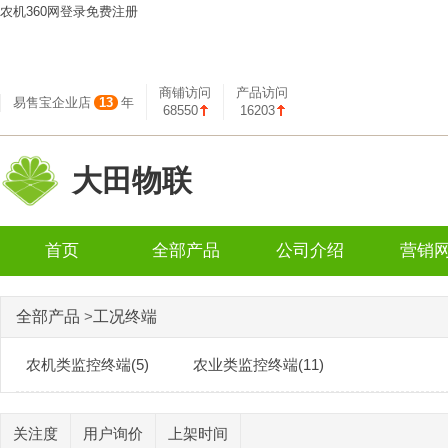
农机360网
登录
免费注册
商铺访问
产品访问
易售宝企业店
13
年
68550
16203
大田物联
首页
全部产品
公司介绍
营销
全部产品
>
工况终端
农机类监控终端(5)
农业类监控终端(11)
关注度
用户询价
上架时间